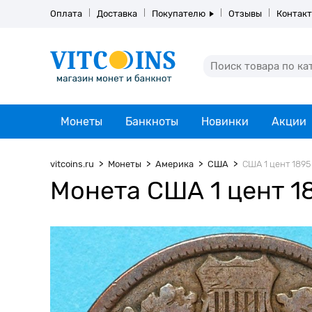
Оплата
Доставка
Покупателю
Отзывы
Контак
Монеты
Банкноты
Новинки
Акции
vitcoins.ru
Монеты
Америка
США
США 1 цент 1895 
Монета США 1 цент 18