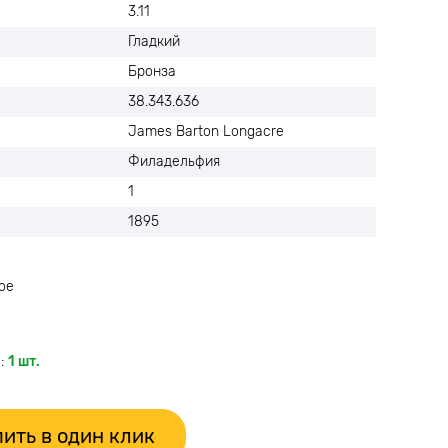
3.11
Гладкий
Бронза
38.343.636
James Barton Longacre
Филадельфия
1
1895
ое
:
1 шт.
ить в один клик