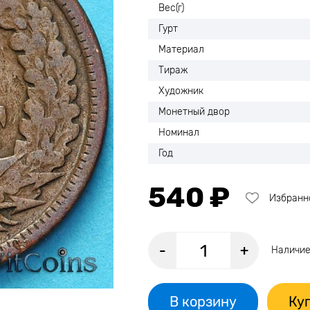
Вес(г)
Гурт
Материал
Тираж
Художник
Монетный двор
Номинал
Год
540 ₽
Избранн
-
+
Наличие
В корзину
Куп