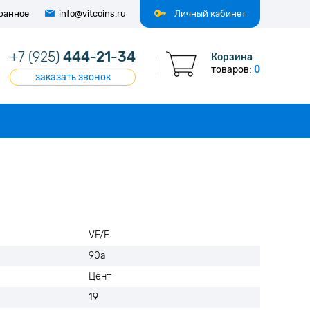
ранное
info@vitcoins.ru
Личный кабинет
+7 (925)
444-21-34
Корзина
товаров:
0
заказать звонок
VF/F
90а
Цент
19