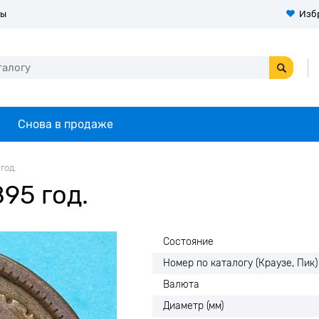
ты
Изб
Снова в продаже
год.
95 год.
Состояние
Номер по каталогу (Краузе, Пик)
Валюта
Диаметр (мм)