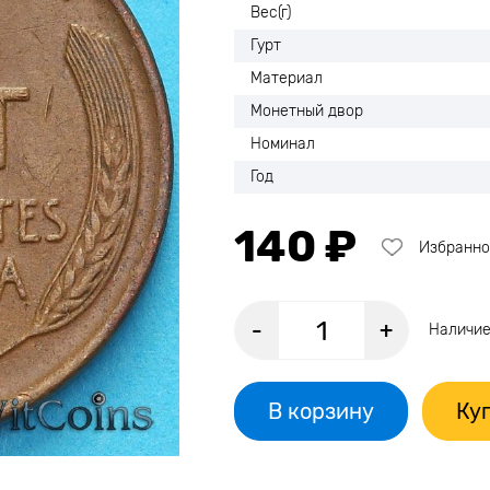
Вес(г)
Гурт
Материал
Монетный двор
Номинал
Год
140 ₽
Избранно
-
+
Наличие
В корзину
Куп