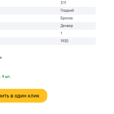
3.11
Гладкий
Бронза
Денвер
1
1930
е
:
9 шт.
ить в один клик