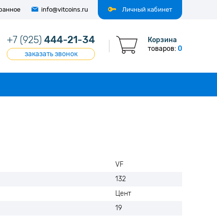
ранное
info@vitcoins.ru
Личный кабинет
+7 (925)
444-21-34
Корзина
товаров:
0
заказать звонок
VF
132
Цент
19