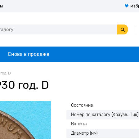
ты
Изб
Снова в продаже
год. D
30 год. D
Состояние
Номер по каталогу (Краузе, Пик)
Валюта
Диаметр (мм)