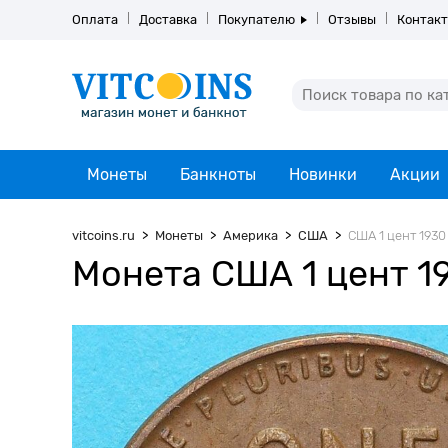
Оплата
Доставка
Покупателю
Отзывы
Контак
Монеты
Банкноты
Новинки
Акции
vitcoins.ru
Монеты
Америка
США
США 1 цент 1930 
Монета США 1 цент 19