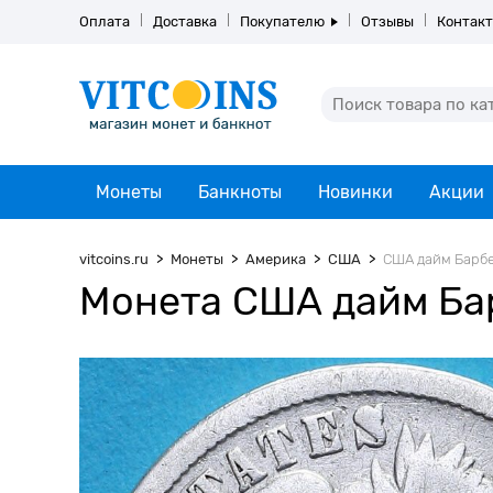
Оплата
Доставка
Покупателю
Отзывы
Контак
Монеты
Банкноты
Новинки
Акции
vitcoins.ru
Монеты
Америка
США
США дайм Барбер
Монета США дайм Барб