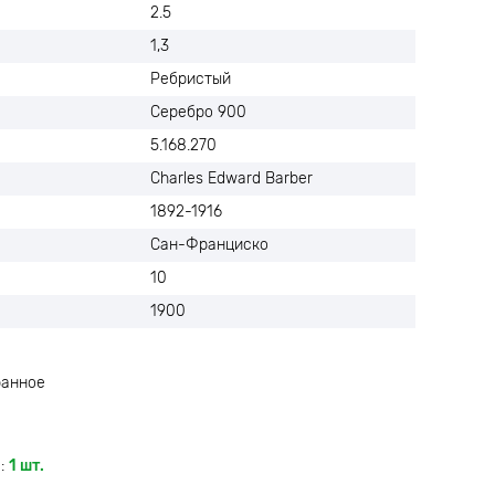
2.5
1,3
Ребристый
Серебро 900
5.168.270
Charles Edward Barber
1892-1916
Сан-Франциско
10
1900
ранное
:
1 шт.