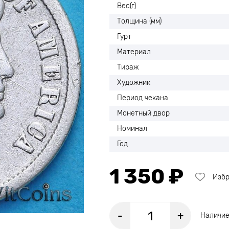
Вес(г)
Толщина (мм)
Гурт
Материал
Тираж
Художник
Период чекана
Монетный двор
Номинал
Год
1 350 ₽
Изб
-
+
Наличие