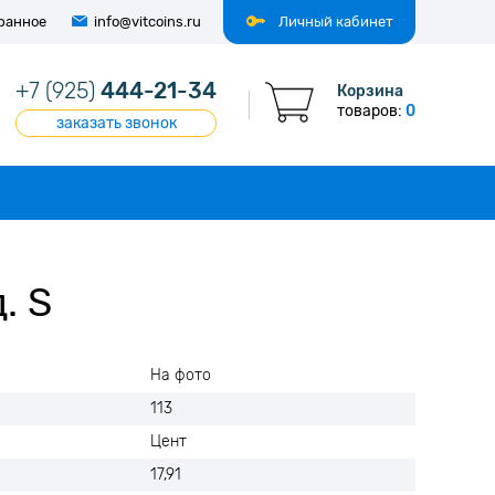
ранное
info@vitcoins.ru
Личный кабинет
+7 (925)
444-21-34
Корзина
товаров:
0
заказать звонок
. S
На фото
113
Цент
17,91