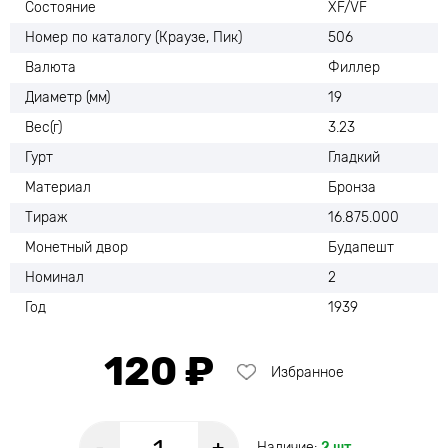
Состояние
XF/VF
Номер по каталогу (Краузе, Пик)
506
Валюта
Филлер
Диаметр (мм)
19
Вес(г)
3.23
Гурт
Гладкий
Материал
Бронза
Тираж
16.875.000
Монетный двор
Будапешт
Номинал
2
Год
1939
120 ₽
Избранное
Наличие:
2 шт.