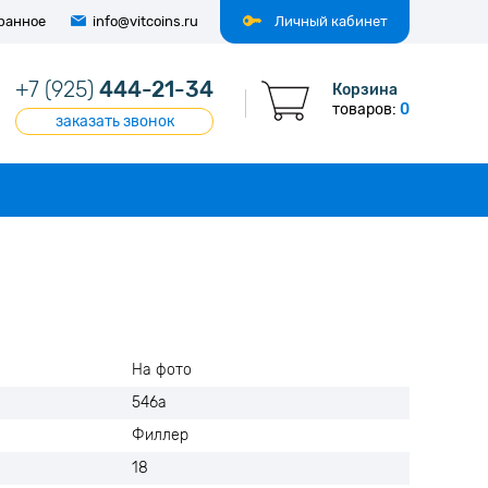
ранное
info@vitcoins.ru
Личный кабинет
+7 (925)
444-21-34
Корзина
товаров:
0
заказать звонок
На фото
546а
Филлер
18