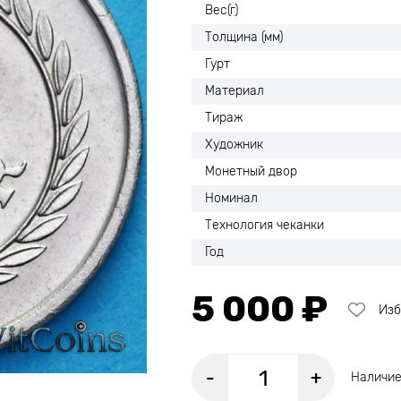
Вес(г)
Толщина (мм)
Гурт
Материал
Тираж
Художник
Монетный двор
Номинал
Технология чеканки
Год
5 000 ₽
Изб
-
+
Наличие