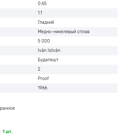
0.65
1.1
Гладкий
Медно-никелевый сплав
5 000
Iván István
Будапешт
2
Proof
1966
ранное
:
1 шт.