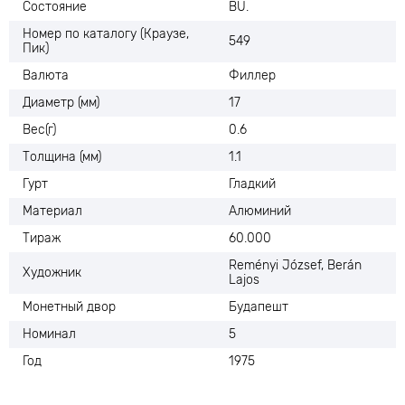
Состояние
BU.
Номер по каталогу (Краузе,
549
Пик)
Валюта
Филлер
Диаметр (мм)
17
Вес(г)
0.6
Толщина (мм)
1.1
Гурт
Гладкий
Материал
Алюминий
Тираж
60.000
Reményi József, Berán
Художник
Lajos
Монетный двор
Будапешт
Номинал
5
Год
1975