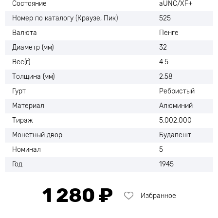
Состояние
аUNC/XF+
Номер по каталогу (Краузе, Пик)
525
Валюта
Пенге
Диаметр (мм)
32
Вес(г)
4.5
Толщина (мм)
2.58
Гурт
Ребристый
Материал
Алюминий
Тираж
5.002.000
Монетный двор
Будапешт
Номинал
5
Год
1945
1 280 ₽
Избранное