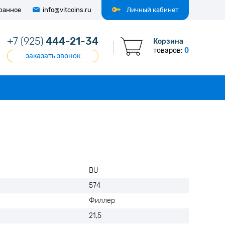
ранное
info@vitcoins.ru
Личный кабинет
+7 (925)
444-21-34
Корзина
товаров:
0
заказать звонок
BU
574
Филлер
21,5