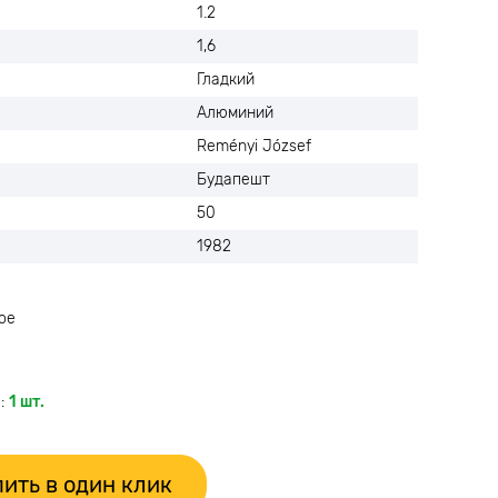
1.2
1,6
Гладкий
Алюминий
Reményi József
Будапешт
50
1982
ое
:
1 шт.
ить в один клик