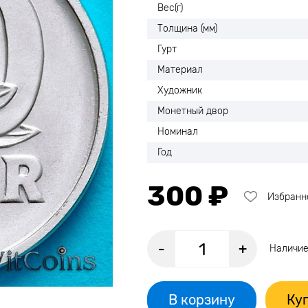
Вес(г)
Толщина (мм)
Гурт
Материал
Художник
Монетный двор
Номинал
Год
300 ₽
Избранн
-
+
Наличие
В корзину
Куп