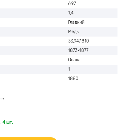
6.97
1,4
Гладкий
Медь
33,947,810
1873-1877
Осака
1
1880
ое
:
4 шт.