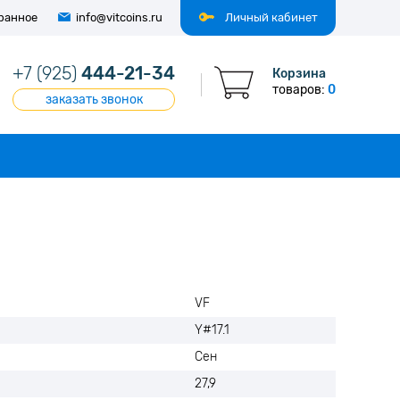
ранное
info@vitcoins.ru
Личный кабинет
+7 (925)
444-21-34
Корзина
товаров:
0
заказать звонок
VF
Y#17.1
Сен
27,9