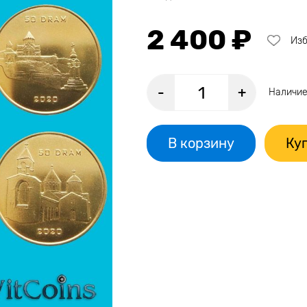
2 400 ₽
Из
-
+
Наличие
В корзину
Куп