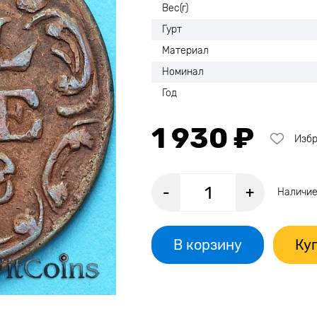
Вес(г)
Гурт
Материал
Номинал
Год
1 930 ₽
Изб
-
+
Наличие
В корзину
Куп