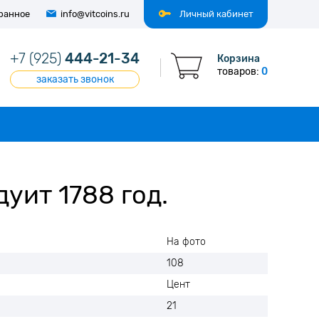
ранное
info@vitcoins.ru
Личный кабинет
+7 (925)
444-21-34
Корзина
товаров:
0
заказать звонок
уит 1788 год.
На фото
108
Цент
21