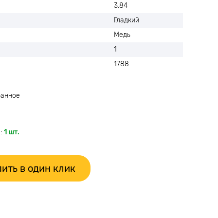
3.84
Гладкий
Медь
1
1788
ранное
:
1 шт.
ить в один клик