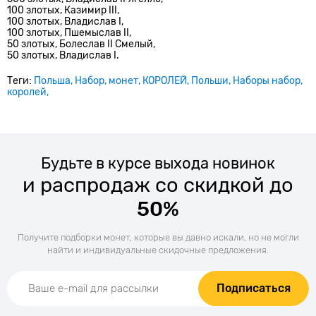
100 злотых,
Казимир III,
100 злотых,
Владислав I,
100 злотых,
Пшемыслав II,
50 злотых,
Болеслав II Смелый,
50 злотых,
Владислав I.
Теги:
Польша
Набор
монет
КОРОЛЕЙ
Польши
Наборы набор
королей
Будьте в курсе выхода новинок
и распродаж со скидкой до
50%
Получите подборки монет, которые вы давно искали, но не могли
найти и индивидуальные скидочные предложения.
Подписаться