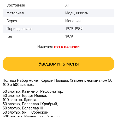
Состояние
XF
Материал
Медь, никель
Серия
Монархи
Период чекана
1979-1989
Год
1979
Наличие:
нет в наличии
Уведомить меня
Польша Набор монет Короли Польши, 12 монет, номиналом 50,
100 и 500 злотых.
50 злотых,
Казимир I Реформатор,
50 злотых,
Герцог Мешко,
100 злотых,
Ядвига,
50 злотых,
Болеслав I Храбрый,
50 злотых,
Болеслав III,
50 злотых,
Ян III Собеский,
500 злотых,
Владислав II Ягелло,