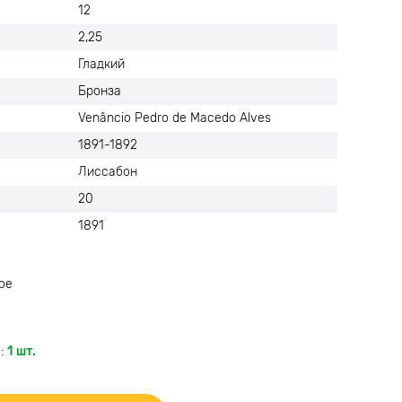
12
2,25
Гладкий
Бронза
Venâncio Pedro de Macedo Alves
1891-1892
Лиссабон
20
1891
ое
:
1 шт.