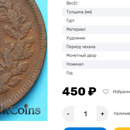
Вес(г)
Толщина (мм)
Гурт
Материал
Художник
Период чекана
Монетный двор
Номинал
Год
450 ₽
Избранн
-
+
Наличие