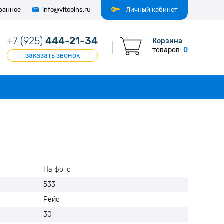
ранное
info@vitcoins.ru
Личный кабинет
+7 (925)
444-21-34
Корзина
товаров:
0
заказать звонок
На фото
533
Рейс
30