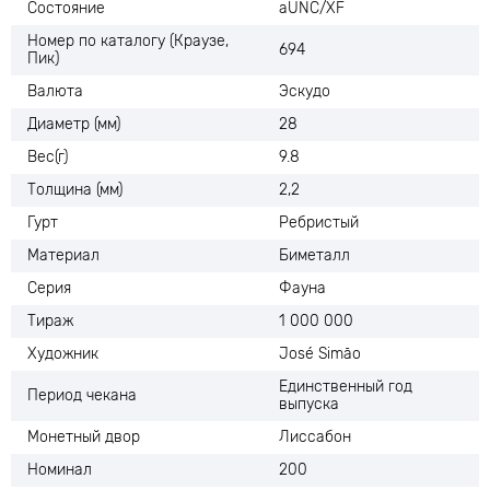
Состояние
аUNC/XF
Номер по каталогу (Краузе,
694
Пик)
Валюта
Эскудо
Диаметр (мм)
28
Вес(г)
9.8
Толщина (мм)
2,2
Гурт
Ребристый
Материал
Биметалл
Серия
Фауна
Тираж
1 000 000
Художник
José Simão
Единственный год
Период чекана
выпуска
Монетный двор
Лиссабон
Номинал
200