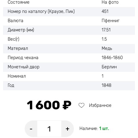
Состояние
На фото
Номер по каталогу (Краузе, Пик)
451
Валюта
Пфенниг
Диаметр (мм)
17.51
Вес(г)
1.5
Материал
Медь
Период чекана
1846-1860
Монетный двор
Берлин
Номинал
1
Год
1848
1 600 ₽
Избранное
-
+
Наличие:
1 шт.