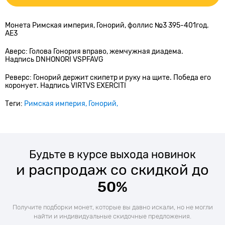
Монета Римская империя, Гонорий, фоллис №3 395-401год.
АЕ3
Аверс: Голова Гонория вправо, жемчужная диадема.
Надпись DNHONORI VSPFAVG
Реверс: Гонорий держит скипетр и руку на щите. Победа его
коронует. Надпись VIRTVS EXERCITI
Теги:
Римская империя
Гонорий
Будьте в курсе выхода новинок
и распродаж со скидкой до
50%
Получите подборки монет, которые вы давно искали, но не могли
найти и индивидуальные скидочные предложения.