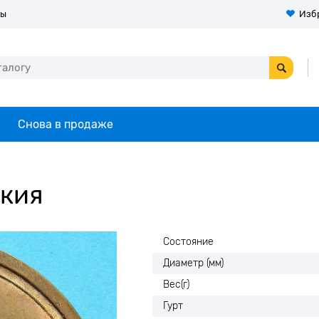
ты
Изб
Снова в продаже
ыкия
Состояние
Диаметр (мм)
Вес(г)
Гурт