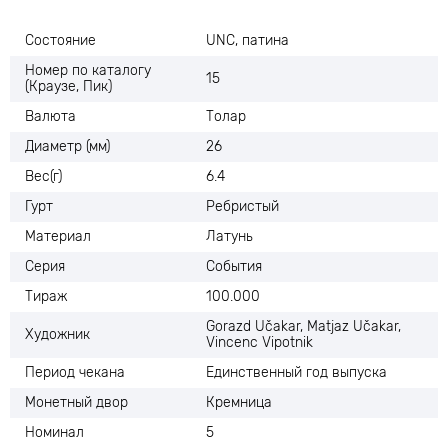
Состояние
UNC, патина
Номер по каталогу
15
(Краузе, Пик)
Валюта
Толар
Диаметр (мм)
26
Вес(г)
6.4
Гурт
Ребристый
Материал
Латунь
Серия
События
Тираж
100.000
Gorazd Učakar, Matjaz Učakar,
Художник
Vincenc Vipotnik
Период чекана
Единственный год выпуска
Монетный двор
Кремница
Номинал
5