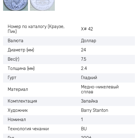
Номер по каталогу (Краузе,
X# 42
Пик)
Валюта
Доллар
Диаметр (мм)
24
Вес(г)
7.5
Толщина (мм)
2.4
Гурт
Гладкий
Медно-никелевый
Материал
сплав
Комплектация
Запайка
Художник
Barry Stanton
Номинал
1
Технология чеканки
BU