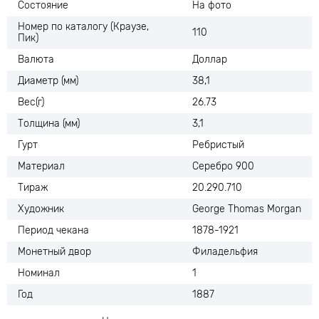
Состояние
На фото
Номер по каталогу (Краузе,
110
Пик)
Валюта
Доллар
Диаметр (мм)
38,1
Вес(г)
26.73
Толщина (мм)
3,1
Гурт
Ребристый
Материал
Серебро 900
Тираж
20.290.710
Художник
George Thomas Morgan
Период чекана
1878-1921
Монетный двор
Филадельфия
Номинал
1
Год
1887