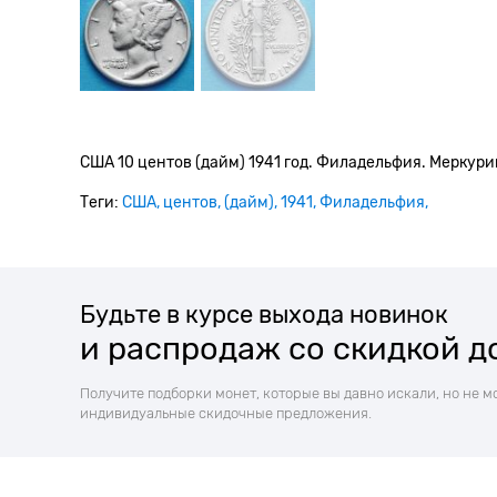
США 10 центов (дайм) 1941 год. Филадельфия. Меркури
Теги:
США
центов
(дайм)
1941
Филадельфия
Будьте в курсе выхода новинок
и распродаж со скидкой д
Получите подборки монет, которые вы давно искали, но не м
индивидуальные скидочные предложения.