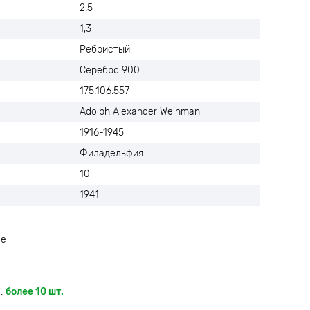
2.5
1,3
Ребристый
Серебро 900
175.106.557
Adolph Alexander Weinman
1916-1945
Филадельфия
10
1941
ое
:
более 10 шт.