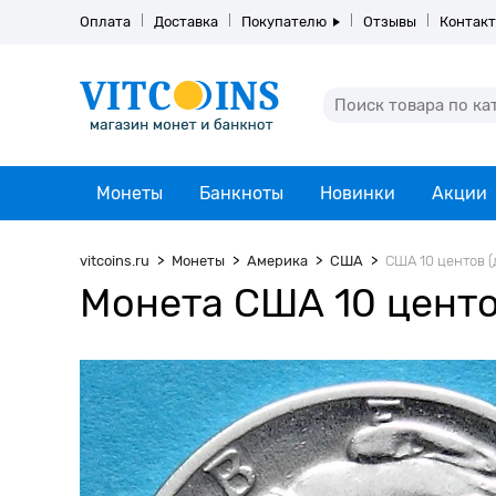
Оплата
Доставка
Покупателю
Отзывы
Контак
Монеты
Банкноты
Новинки
Акции
vitcoins.ru
Монеты
Америка
США
США 10 центов (
Монета США 10 центов