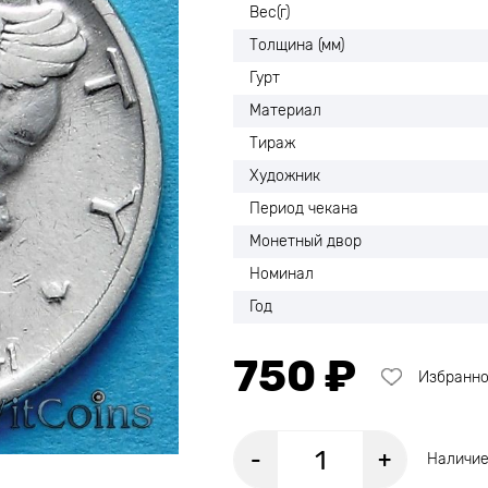
Вес(г)
Толщина (мм)
Гурт
Материал
Тираж
Художник
Период чекана
Монетный двор
Номинал
Год
750 ₽
Избранн
-
+
Наличие