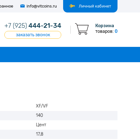
ранное
info@vitcoins.ru
Личный кабинет
+7 (925)
444-21-34
Корзина
товаров:
0
заказать звонок
XF/VF
140
Цент
17,8