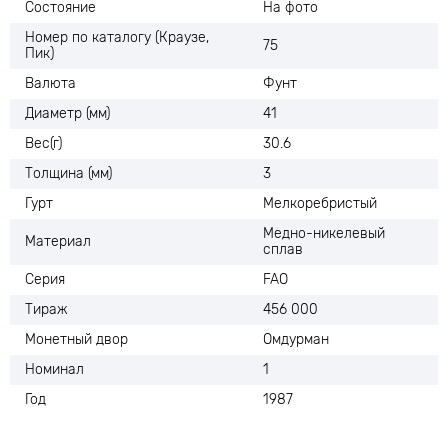
Состояние
На фото
Номер по каталогу (Краузе,
75
Пик)
Валюта
Фунт
Диаметр (мм)
41
Вес(г)
30.6
Толщина (мм)
3
Гурт
Мелкоребристый
Медно-никелевый
Материал
сплав
Серия
FAO
Тираж
456 000
Монетный двор
Омдурман
Номинал
1
Год
1987