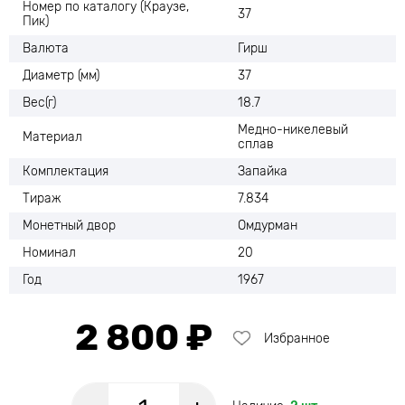
Номер по каталогу (Краузе,
37
Пик)
Валюта
Гирш
Диаметр (мм)
37
Вес(г)
18.7
Медно-никелевый
Материал
сплав
Комплектация
Запайка
Тираж
7.834
Монетный двор
Омдурман
Номинал
20
Год
1967
2 800 ₽
Избранное