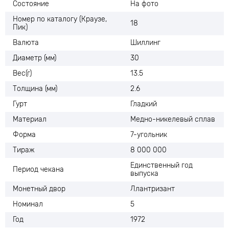
Состояние
На фото
Номер по каталогу (Краузе,
18
Пик)
Валюта
Шиллинг
Диаметр (мм)
30
Вес(г)
13.5
Толщина (мм)
2.6
Гурт
Гладкий
Материал
Медно-никелевый сплав
Форма
7-угольник
Тираж
8 000 000
Единственный год
Период чекана
выпуска
Монетный двор
Ллантризант
Номинал
5
Год
1972