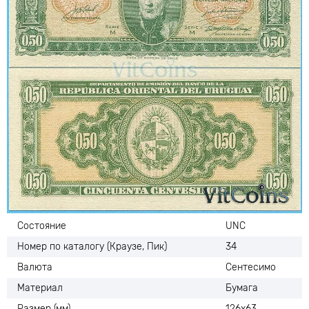
Состояние
UNC
Номер по каталогу (Краузе, Пик)
34
Валюта
Сентесимо
Материал
Бумага
Размер (мм)
126х63