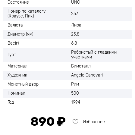
Состояние
UNC
Номер по каталогу
257
(Краузе, Пик)
Валюта
Лира
Диаметр (мм)
25,8
Вес(г)
6.8
Ребристый с гладкими
Гурт
участками
Материал
Биметалл
Художник
Angelo Canevari
Монетный двор
Рим
Номинал
500
Год
1994
890 ₽
Избранное