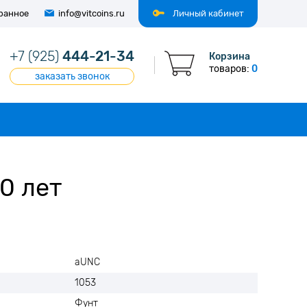
ранное
info@vitcoins.ru
Личный кабинет
+7 (925)
444-21-34
Корзина
товаров:
0
заказать звонок
0 лет
аUNC
1053
Фунт