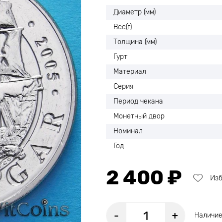
Диаметр (мм)
Вес(г)
Толщина (мм)
Гурт
Материал
Серия
Период чекана
Монетный двор
Номинал
Год
2 400 ₽
Из
-
+
Наличие