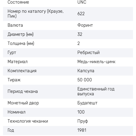
Состояние
UNC
Номер по каталогу (Краузе,
622
Пик)
Валюта
Форинт
Диаметр (мм)
32
Толщина (мм)
2
Гурт
Ребристый
Материал
Медь-никель-цинк
Комплектация
Капсула
Тираж
50 000
Единственный год
Период чекана
выпуска
Монетный двор
Будапешт
Номинал
100
Технология чеканки
Пруф
Год
1981