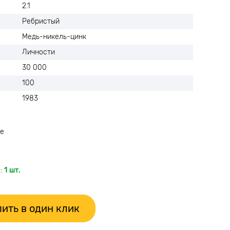
2.1
Ребристый
Медь-никель-цинк
Личности
30 000
100
1983
е
:
1 шт.
ить в один клик