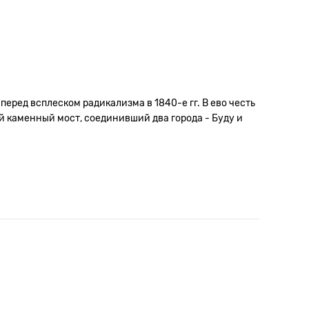
еред всплеском радикализма в 1840-е гг. В ево честь
й каменный мост, соединивший два города - Буду и