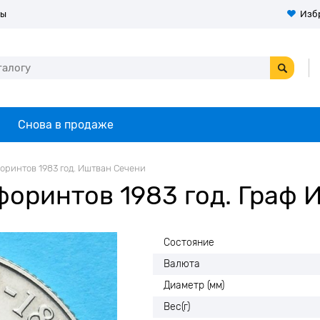
ты
Изб
Снова в продаже
оринтов 1983 год. Иштван Сечени
форинтов 1983 год. Граф 
Состояние
Валюта
Диаметр (мм)
Вес(г)