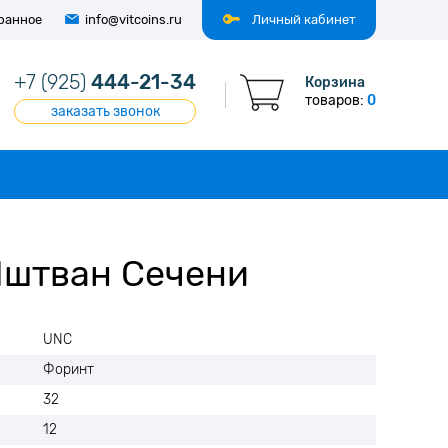
ранное
info@vitcoins.ru
Личный кабинет
+7 (925)
444-21-34
Корзина
товаров:
0
заказать звонок
Иштван Сечени
UNC
Форинт
32
12