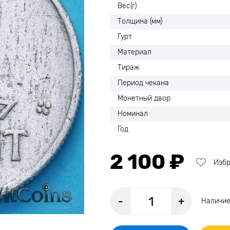
Вес(г)
Толщина (мм)
Гурт
Материал
Тираж
Период чекана
Монетный двор
Номинал
Год
2 100 ₽
Изб
-
+
Наличие