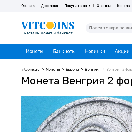
Оплата
Доставка
Покупателю
Отзывы
Контак
Монеты
Банкноты
Новинки
Акции
vitcoins.ru
Монеты
Европа
Венгрия
Венгрия 2 фор
Монета Венгрия 2 фор