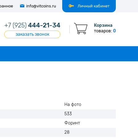
ранное
info@vitcoins.ru
Личный кабинет
+7 (925)
444-21-34
Корзина
товаров:
0
заказать звонок
На фото
533
Форинт
28