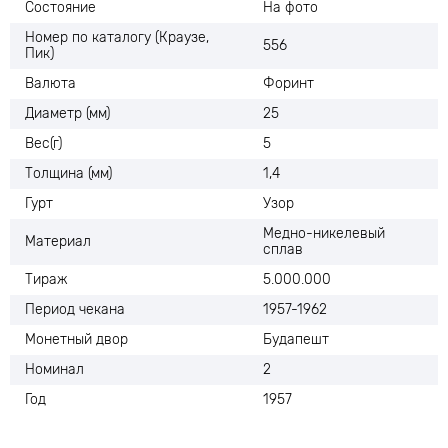
Состояние
На фото
Номер по каталогу (Краузе,
556
Пик)
Валюта
Форинт
Диаметр (мм)
25
Вес(г)
5
Толщина (мм)
1,4
Гурт
Узор
Медно-никелевый
Материал
сплав
Тираж
5.000.000
Период чекана
1957-1962
Монетный двор
Будапешт
Номинал
2
Год
1957