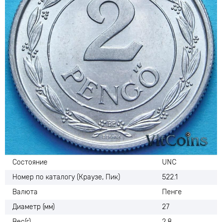
Состояние
UNC
Номер по каталогу (Краузе, Пик)
522.1
Валюта
Пенге
Диаметр (мм)
27
Вес(г)
2.8