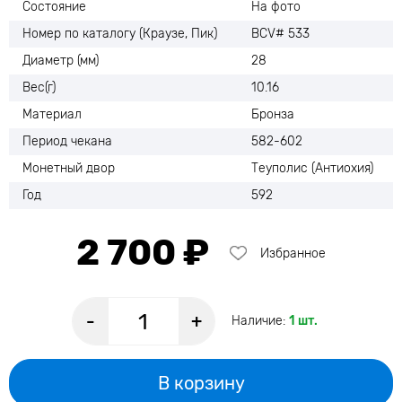
Состояние
На фото
Номер по каталогу (Краузе, Пик)
BCV# 533
Диаметр (мм)
28
Вес(г)
10.16
Материал
Бронза
Период чекана
582-602
Монетный двор
Теуполис (Антиохия)
Год
592
2 700 ₽
Избранное
-
+
Наличие:
1 шт.
В корзину