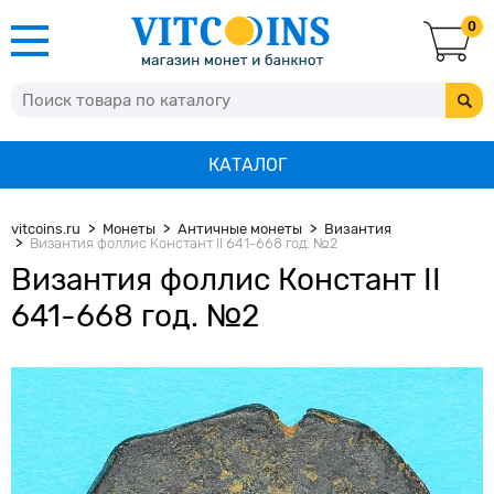
0
КАТАЛОГ
vitcoins.ru
Монеты
Античные монеты
Византия
Византия фоллис Констант II 641-668 год. №2
Византия фоллис Констант II
641-668 год. №2