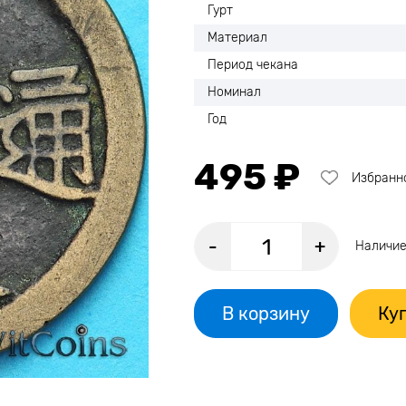
Гурт
Материал
Период чекана
Номинал
Год
495 ₽
Избранн
-
+
Наличие
В корзину
Куп