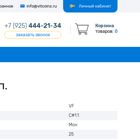
ранное
info@vitcoins.ru
Личный кабинет
+7 (925)
444-21-34
Корзина
товаров:
0
заказать звонок
п.
VF
C#1.1
Мон
25