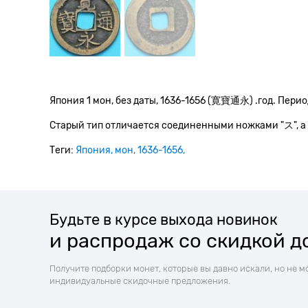
Япония 1 мон, без даты, 1636-1656 (寛寶通永) .год. Перио
Старый тип отличается соединенными ножками "ス", а
Теги:
Япония
мон
1636-1656
Будьте в курсе выхода новинок
и распродаж со скидкой д
Получите подборки монет, которые вы давно искали, но не м
индивидуальные скидочные предложения.