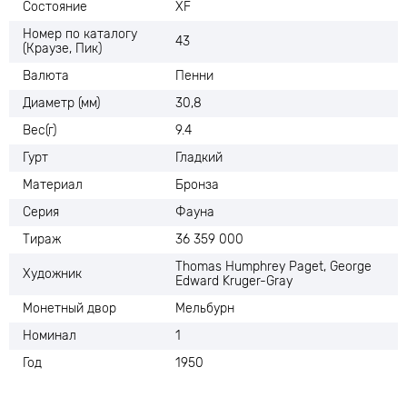
Состояние
XF
Номер по каталогу
43
(Краузе, Пик)
Валюта
Пенни
Диаметр (мм)
30,8
Вес(г)
9.4
Гурт
Гладкий
Материал
Бронза
Серия
Фауна
Тираж
36 359 000
Thomas Humphrey Paget, George
Художник
Edward Kruger-Gray
Монетный двор
Мельбурн
Номинал
1
Год
1950