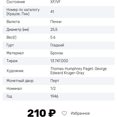
Состояние
ХF/VF
Номер по каталогу
41
(Краузе, Пик)
Валюта
Пенни
Диаметр (мм)
25,5
Вес(г)
5.6
Гурт
Гладкий
Материал
Бронза
Тираж
13.747.000
Thomas Humphrey Paget, George
Художник
Edward Kruger-Gray
Монетный двор
Перт
Номинал
1/2
Год
1946
210 ₽
Избранное