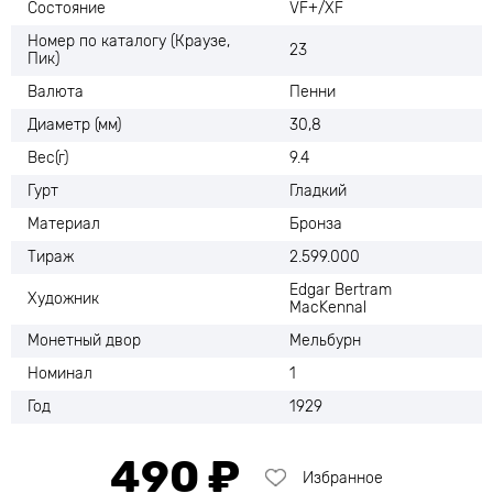
Состояние
VF+/XF
Номер по каталогу (Краузе,
23
Пик)
Валюта
Пенни
Диаметр (мм)
30,8
Вес(г)
9.4
Гурт
Гладкий
Материал
Бронза
Тираж
2.599.000
Edgar Bertram
Художник
MacKennal
Монетный двор
Мельбурн
Номинал
1
Год
1929
490 ₽
Избранное