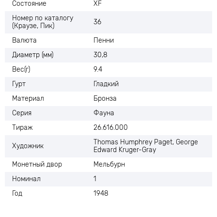
Состояние
XF
Номер по каталогу
36
(Краузе, Пик)
Валюта
Пенни
Диаметр (мм)
30,8
Вес(г)
9.4
Гурт
Гладкий
Материал
Бронза
Серия
Фауна
Тираж
26.616.000
Thomas Humphrey Paget, George
Художник
Edward Kruger-Gray
Монетный двор
Мельбурн
Номинал
1
Год
1948