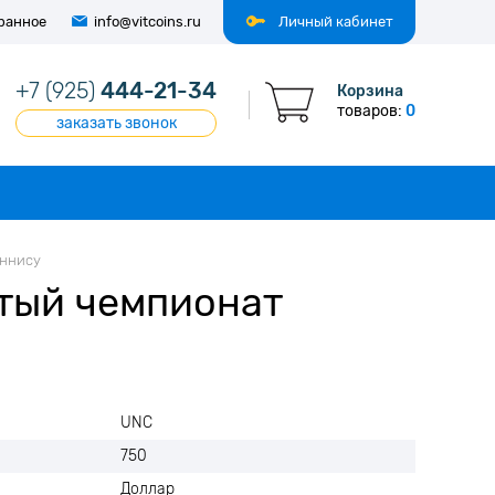
ранное
info@vitcoins.ru
Личный кабинет
+7 (925)
444-21-34
Корзина
товаров:
0
заказать звонок
еннису
ытый чемпионат
UNC
750
Доллар