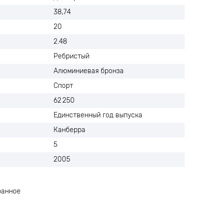
38,74
20
2.48
Ребристый
Алюминиевая бронза
Спорт
62 250
Единственный год выпуска
Канберра
5
2005
ранное