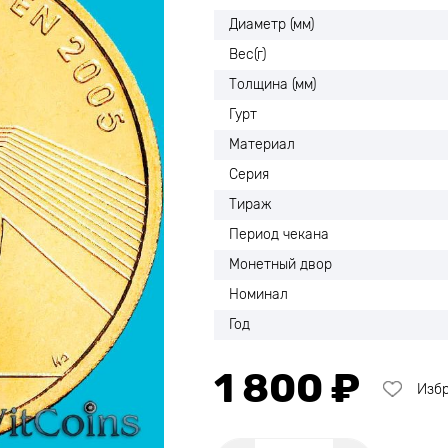
Диаметр (мм)
Вес(г)
Толщина (мм)
Гурт
Материал
Серия
Тираж
Период чекана
Монетный двор
Номинал
Год
1 800 ₽
Изб