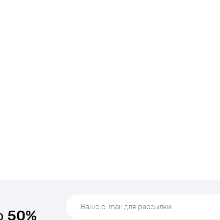
о
50%