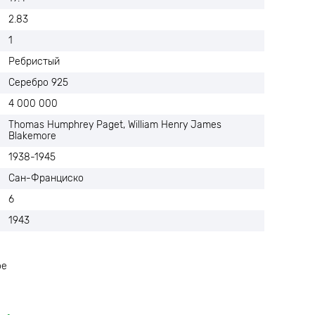
2.83
1
Ребристый
Серебро 925
4 000 000
Thomas Humphrey Paget, William Henry James
Blakemore
1938-1945
Сан-Франциско
6
1943
ое