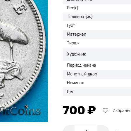
Вес(г)
Толщина (мм)
Гурт
Материал
Тираж
Художник
Период чекана
Монетный двор
Номинал
Год
700 ₽
Избранн