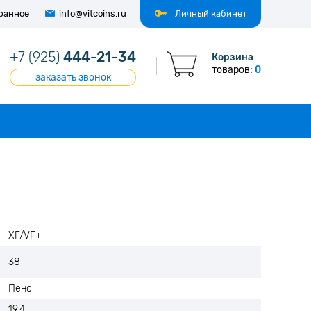
ранное
info@vitcoins.ru
Личный кабинет
+7 (925)
444-21-34
Корзина
товаров:
0
заказать звонок
XF/VF+
38
Пенс
19.4