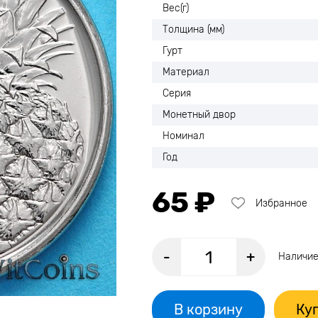
Вес(г)
Толщина (мм)
Гурт
Материал
Серия
Монетный двор
Номинал
Год
65 ₽
Избранное
-
+
Наличие
В корзину
Куп