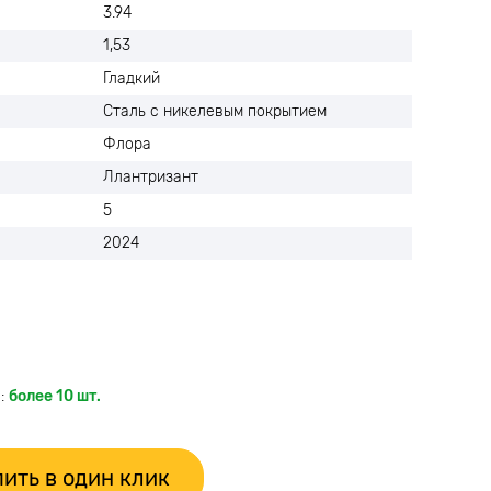
3.94
1,53
Гладкий
Сталь с никелевым покрытием
Флора
Ллантризант
5
2024
:
более 10 шт.
ить в один клик