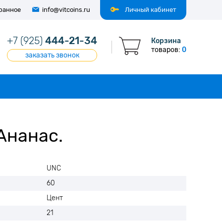
ранное
info@vitcoins.ru
Личный кабинет
+7 (925)
444-21-34
Корзина
товаров:
0
заказать звонок
Ананас.
UNC
60
Цент
21