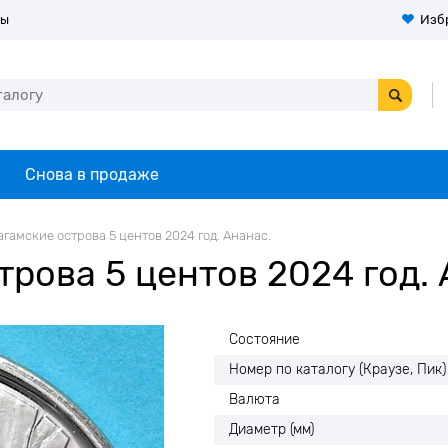
ты
Изб
Снова в продаже
агамские острова 5 центов 2024 год. Ананас.
рова 5 центов 2024 год. 
Состояние
Номер по каталогу (Краузе, Пик)
Валюта
Диаметр (мм)