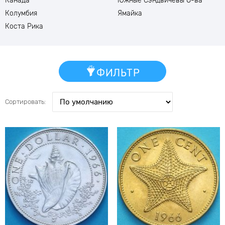
Канада
Южные Сэндвичевы О-ва
Колумбия
Ямайка
Коста Рика
ФИЛЬТР
Сортировать: