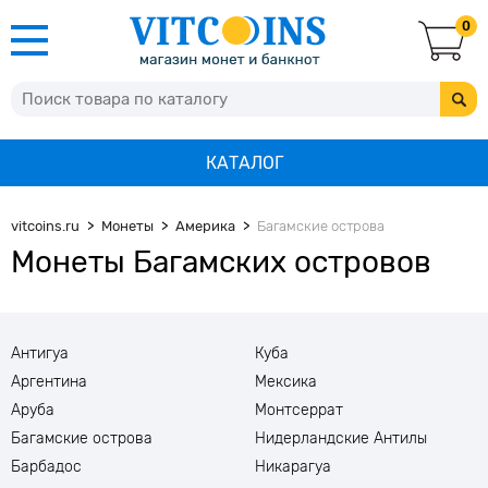
0
КАТАЛОГ
vitcoins.ru
Монеты
Америка
Багамские острова
Монеты Багамских островов
Антигуа
Куба
Аргентина
Мексика
Аруба
Монтсеррат
Багамские острова
Нидерландские Антилы
Барбадос
Никарагуа