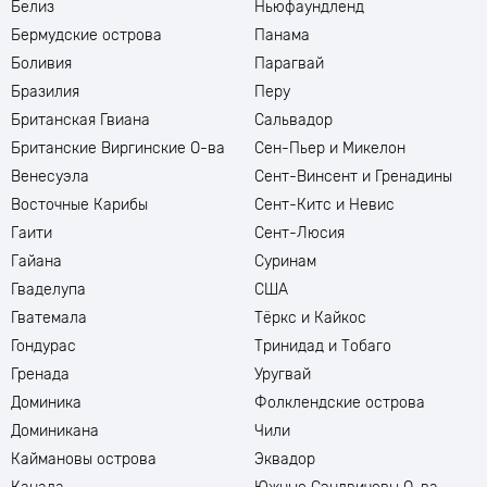
Белиз
Ньюфаундленд
Бермудские острова
Панама
Боливия
Парагвай
Бразилия
Перу
Британская Гвиана
Сальвадор
Британские Виргинские О-ва
Сен-Пьер и Микелон
Венесуэла
Сент-Винсент и Гренадины
Восточные Карибы
Сент-Китс и Невис
Гаити
Сент-Люсия
Гайана
Суринам
Гваделупа
США
Гватемала
Тёркс и Кайкос
Гондурас
Тринидад и Тобаго
Гренада
Уругвай
Доминика
Фолклендские острова
Доминикана
Чили
Каймановы острова
Эквадор