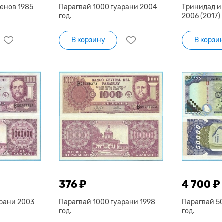
енов 1985
Парагвай 1000 гуарани 2004
Тринидад и 
год.
2006 (2017) 
В корзину
В корзи
376 ₽
4 700 ₽
арани 2003
Парагвай 1000 гуарани 1998
Парагвай 5
год.
год.