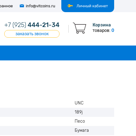
ранное
info@vitcoins.ru
Личный кабинет
+7 (925)
444-21-34
Корзина
товаров:
0
заказать звонок
UNC
189j
Песо
Бумага