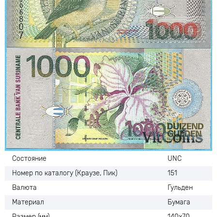
Состояние
UNC
Номер по каталогу (Краузе, Пик)
151
Валюта
Гульден
Материал
Бумага
Размер (мм)
140х70