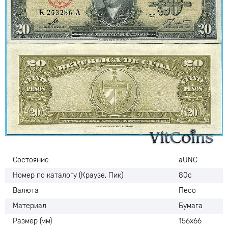
Состояние
аUNC
Номер по каталогу (Краузе, Пик)
80с
Валюта
Песо
Материал
Бумага
Размер (мм)
156х66