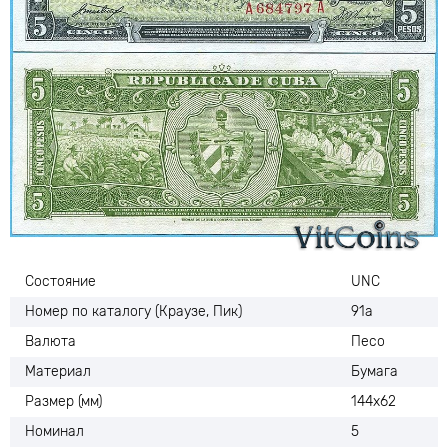
Состояние
UNC
Номер по каталогу (Краузе, Пик)
91а
Валюта
Песо
Материал
Бумага
Размер (мм)
144х62
Номинал
5