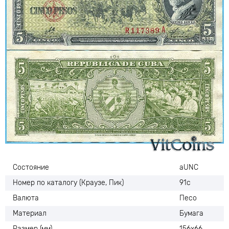
Состояние
аUNC
Номер по каталогу (Краузе, Пик)
91c
Валюта
Песо
Материал
Бумага
Размер (мм)
156х66