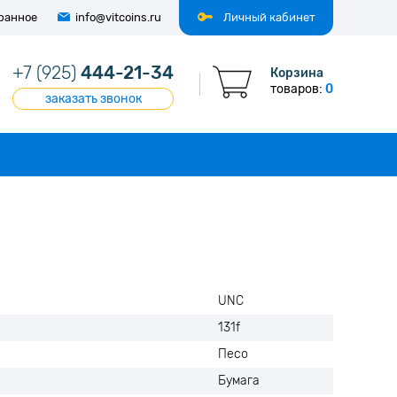
ранное
info@vitcoins.ru
Личный кабинет
+7 (925)
444-21-34
Корзина
товаров:
0
заказать звонок
UNC
131f
Песо
Бумага