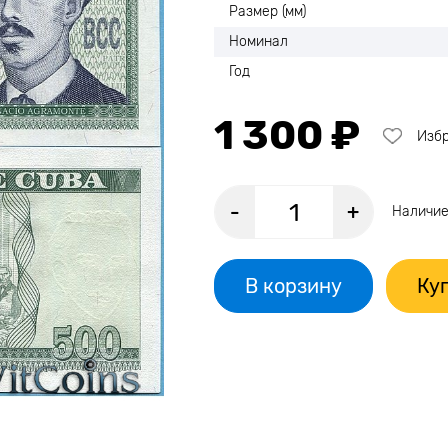
Размер (мм)
Номинал
Год
1 300 ₽
Изб
-
+
Наличие
В корзину
Куп