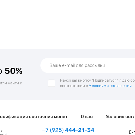
о
50%
Нажимая кнопку "Подписаться", я даю с
огли найти и
соответствии с
Условиями соглашения
ссификация состояния монет
О нас
Условия сог
+7 (925)
444-21-34
зы
E-
сии!