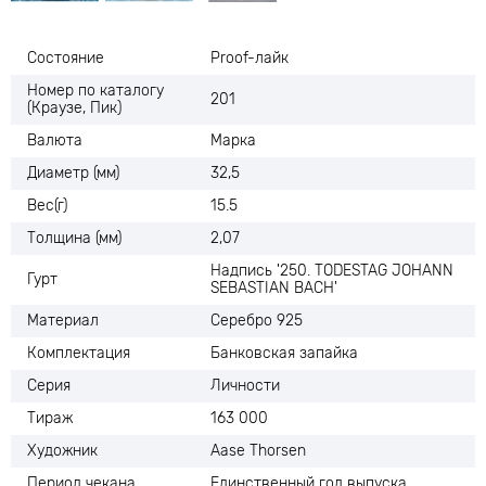
Состояние
Proof-лайк
Номер по каталогу
201
(Краузе, Пик)
Валюта
Марка
Диаметр (мм)
32,5
Вес(г)
15.5
Толщина (мм)
2,07
Надпись '250. TODESTAG JOHANN
Гурт
SEBASTIAN BACH'
Материал
Серебро 925
Комплектация
Банковская запайка
Серия
Личности
Тираж
163 000
Художник
Aase Thorsen
Период чекана
Единственный год выпуска